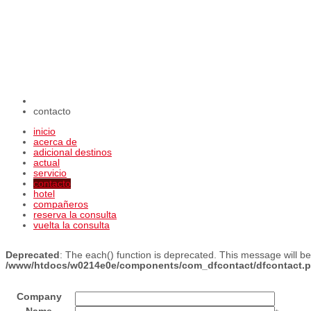
contacto
inicio
acerca de
adicional destinos
actual
servicio
contacto
hotel
compañeros
reserva la consulta
vuelta la consulta
Deprecated
: The each() function is deprecated. This message will be
/www/htdocs/w0214e0e/components/com_dfcontact/dfcontact.
Company