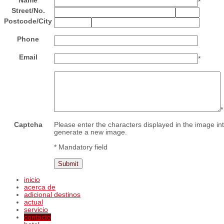
Name
*
Street
/
No.
Postcode
/
City
Phone
Email
*
*
Captcha
Please enter the characters displayed in the image into
generate a new image.
* Mandatory field
inicio
acerca de
adicional destinos
actual
servicio
contacto