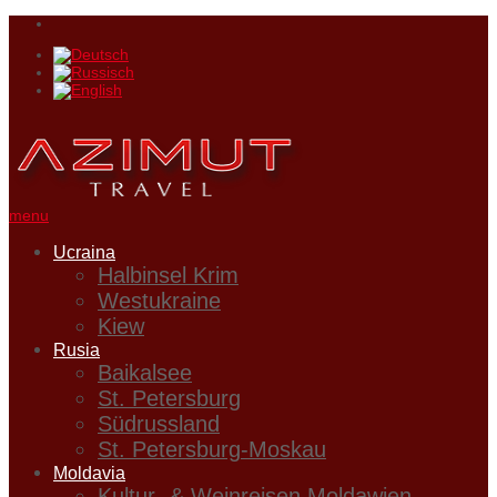
menu
Ucraina
Halbinsel Krim
Westukraine
Kiew
Rusia
Baikalsee
St. Petersburg
Südrussland
St. Petersburg-Moskau
Moldavia
Kultur- & Weinreisen Moldawien