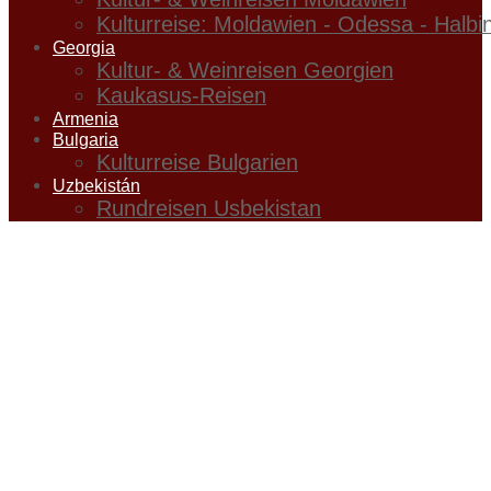
Kulturreise: Moldawien - Odessa - Halbi
Georgia
Kultur- & Weinreisen Georgien
Kaukasus-Reisen
Armenia
Bulgaria
Kulturreise Bulgarien
Uzbekistán
Rundreisen Usbekistan