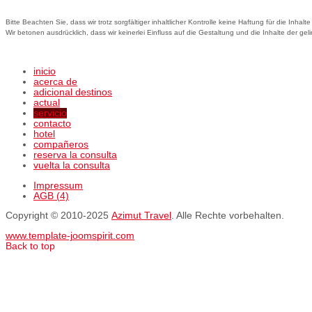
Bitte Beachten Sie, dass wir trotz sorgfältiger inhaltlicher Kontrolle keine Haftung für die Inha
Wir betonen ausdrücklich, dass wir keinerlei Einfluss auf die Gestaltung und die Inhalte der gel
inicio
acerca de
adicional destinos
actual
servicio
contacto
hotel
compañeros
reserva la consulta
vuelta la consulta
Impressum
AGB (4)
Copyright © 2010-2025
Azimut Travel
. Alle Rechte vorbehalten.
www.template-joomspirit.com
Back to top