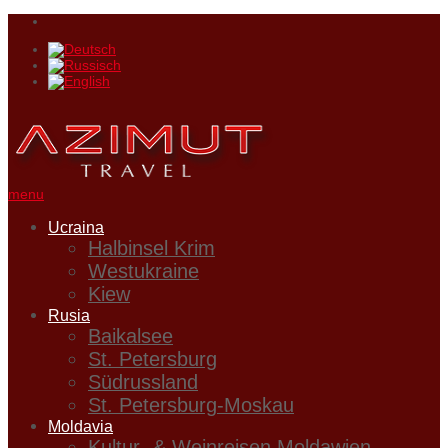
menu
Ucraina
Halbinsel Krim
Westukraine
Kiew
Rusia
Baikalsee
St. Petersburg
Südrussland
St. Petersburg-Moskau
Moldavia
Kultur- & Weinreisen Moldawien