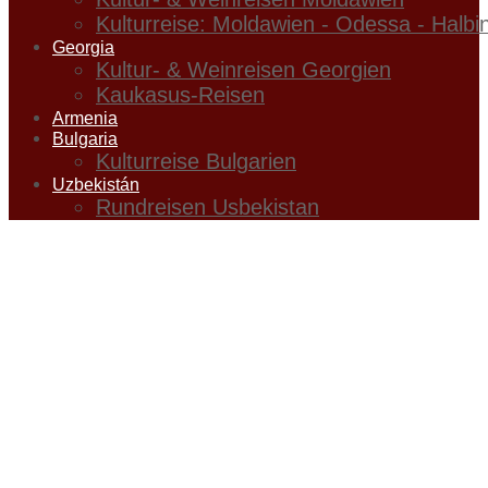
Kulturreise: Moldawien - Odessa - Halbi
Georgia
Kultur- & Weinreisen Georgien
Kaukasus-Reisen
Armenia
Bulgaria
Kulturreise Bulgarien
Uzbekistán
Rundreisen Usbekistan