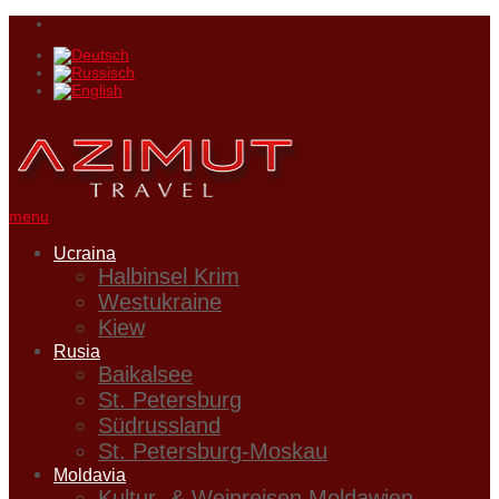
menu
Ucraina
Halbinsel Krim
Westukraine
Kiew
Rusia
Baikalsee
St. Petersburg
Südrussland
St. Petersburg-Moskau
Moldavia
Kultur- & Weinreisen Moldawien