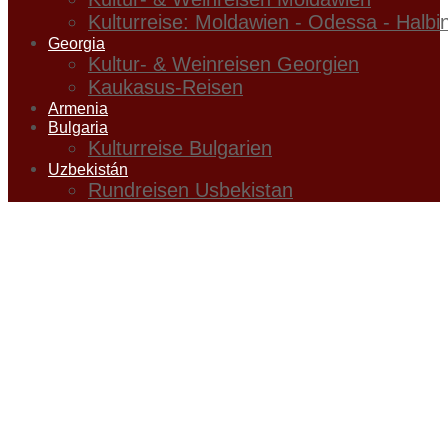
Kulturreise: Moldawien - Odessa - Halbi
Georgia
Kultur- & Weinreisen Georgien
Kaukasus-Reisen
Armenia
Bulgaria
Kulturreise Bulgarien
Uzbekistán
Rundreisen Usbekistan